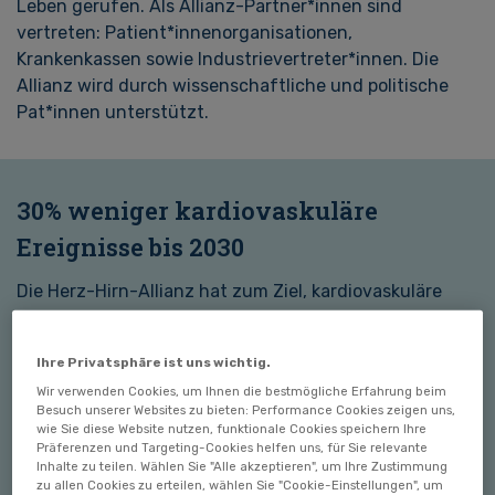
Leben gerufen. Als Allianz-Partner*innen sind
vertreten: Patient*innenorganisationen,
Krankenkassen sowie Industrievertreter*innen. Die
Allianz wird durch wissenschaftliche und politische
Pat*innen unterstützt.
30% weniger kardiovaskuläre
Ereignisse bis 2030
Die Herz-Hirn-Allianz hat zum Ziel, kardiovaskuläre
Ereignisse gemeinsam deutschlandweit bis 2030 um
30 Prozent zu reduzieren. Das Expert*innenbündnis
Ihre Privatsphäre ist uns wichtig.
initiiert konkrete Maßnahmen, die das allgemeine
Wir verwenden Cookies, um Ihnen die bestmögliche Erfahrung beim
Bewusstsein stärken, Prävention fördern,
Besuch unserer Websites zu bieten: Performance Cookies zeigen uns,
Patient*innenpfade optimieren und Forschung
wie Sie diese Website nutzen, funktionale Cookies speichern Ihre
Präferenzen und Targeting-Cookies helfen uns, für Sie relevante
vorantreiben sollen.
Inhalte zu teilen. Wählen Sie "Alle akzeptieren", um Ihre Zustimmung
zu allen Cookies zu erteilen, wählen Sie "Cookie-Einstellungen", um