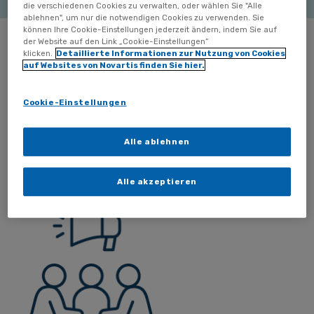
die verschiedenen Cookies zu verwalten, oder wählen Sie "Alle
ablehnen", um nur die notwendigen Cookies zu verwenden. Sie
können Ihre Cookie-Einstellungen jederzeit ändern, indem Sie auf
der Website auf den Link „Cookie-Einstellungen“
Unser Beitrag
klicken.
Detaillierte Informationen zur Nutzung von Cookies
auf Websites von Novartis finden Sie hier.
Alle Bündnispartner*innen haben gemeinsam
relevante Handlungsfelder definiert, in denen wir mit
Cookie-Einstellungen
unseren zukünftigen Maßnahmen gemeinsam aktiv
sind:
Alle ablehnen
Alle akzeptieren